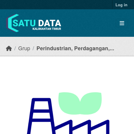
Skip to main content
Log in
Grup
Perindustrian, Perdagangan,...