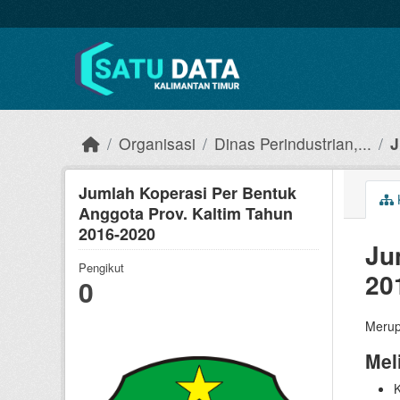
Skip to main content
Organisasi
Dinas Perindustrian,...
J
Jumlah Koperasi Per Bentuk
Anggota Prov. Kaltim Tahun
2016-2020
Ju
Pengikut
20
0
Merup
Mel
K