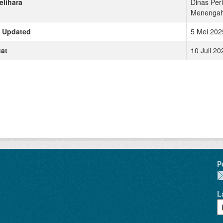
lihara
Dinas Per
Menengah 
t Updated
5 Mei 202
at
10 Juli 2
P
L