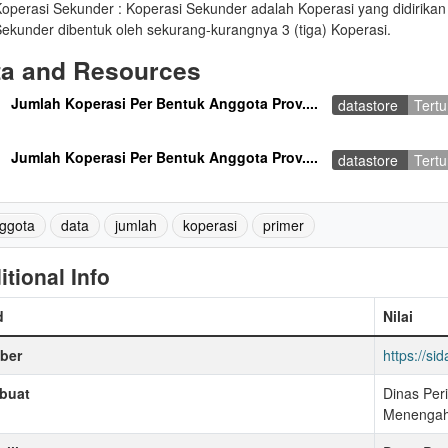
operasi Sekunder : Koperasi Sekunder adalah Koperasi yang didirika
ekunder dibentuk oleh sekurang-kurangnya 3 (tiga) Koperasi.
ta and Resources
Jumlah Koperasi Per Bentuk Anggota Prov....
datastore
Tert
Jumlah Koperasi Per Bentuk Anggota Prov....
datastore
Tert
ggota
data
jumlah
koperasi
primer
itional Info
d
Nilai
ber
https://sid
buat
Dinas Per
Menengah 