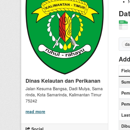
N
Da
da
Add
Fiel
Dinas Kelautan dan Perikanan
Sum
Jalan Kesuma Bangsa, Dadi Mulya, Sama
Pem
rinda, Kota Samarinda, Kalimantan Timur
75242
Peme
read more
Las
Dibu
Social