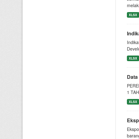
melaku
XLSX
Indi
Indik
Devel
XLSX
Data
PERE
1 TAH
XLSX
Eksp
Ekspo
baran