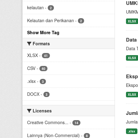
UMKM
kelautan
-
2
UMKM 
Kelautan dan Perikanan
-
2
XLSX
Show More Tag
Data
Formats
Data 
XLSX
-
41
XLSX
CSV
-
40
Eksp
.xlsx
-
3
Ekspo
DOCX
-
3
XLSX
Licenses
Juml
Jumla
Creative Commons...
-
14
.xlsx
Lainnya (Non-Commercial)
-
8