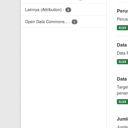
Lainnya (Attribution)
-
Peru
2
Perus
Open Data Commons...
-
1
XLSX
Data 
Data P
XLSX
Data
Targe
penang
XLSX
Juml
Jumla