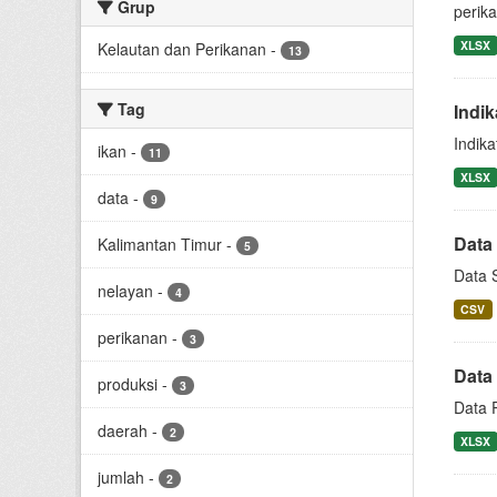
Grup
perik
XLSX
Kelautan dan Perikanan
-
13
Tag
Indi
Indik
ikan
-
11
XLSX
data
-
9
Data 
Kalimantan Timur
-
5
Data S
nelayan
-
4
CSV
perikanan
-
3
Data
produksi
-
3
Data 
daerah
-
2
XLSX
jumlah
-
2