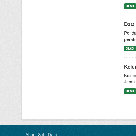
XLSX
Data
Penda
perah
XLSX
Kelo
Kelom
Jumla
XLSX
About Satu Data