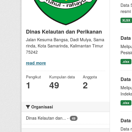
Data 
resmi
XLSX
Dinas Kelautan dan Perikanan
Data
Jalan Kesuma Bangsa, Dadi Mulya, Sama
rinda, Kota Samarinda, Kalimantan Timur
Melip
75242
Pesis
.xlsx
read more
Pengikut
Kumpulan data
Anggota
Data
1
49
2
Melip
Indek
.xlsx
Organisasi
Dinas Kelautan dan...
-
49
Data 
Data 