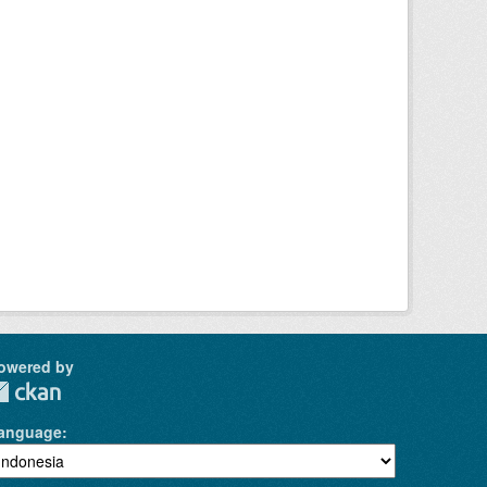
owered by
anguage