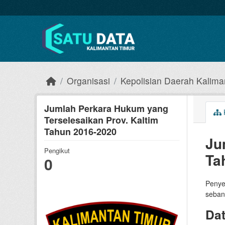
Skip to main content
Organisasi
Kepolisian Daerah Kalima
Jumlah Perkara Hukum yang
Terselesaikan Prov. Kaltim
Tahun 2016-2020
Ju
Pengikut
Ta
0
Penye
seban
Da