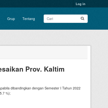
Log in
Grup
Tentang
saikan Prov. Kaltim
apabila dibandingkan dengan Semester I Tahun 2022
5.7 %);