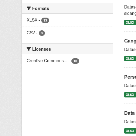
Datase
Formats
sidan
XLSX
-
13
XLSX
CSV
-
3
Gang
Licenses
Datas
XLSX
Creative Commons...
-
10
Pers
Datase
XLSX
Data 
Datase
XLSX