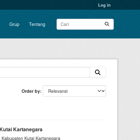
Log in
Grup
Tentang
Order by
Kutai Kartanegara
di Kabupaten Kutai Kartanegara