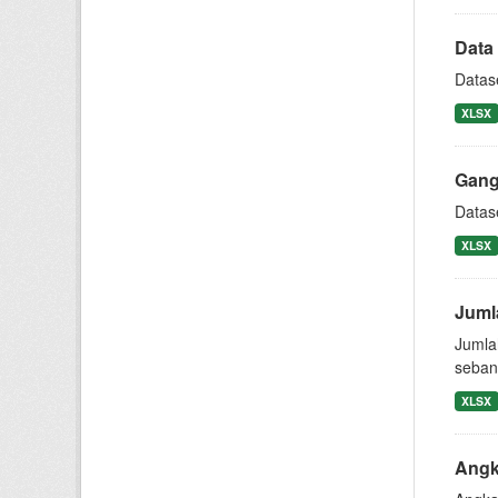
Data 
Datase
XLSX
Gang
Datas
XLSX
Juml
Jumla
seban
XLSX
Angk