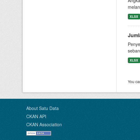
Angka 
melan
XLSX
Juml
Penye
seban
XLSX
You can
About Satu Data
CKAN API
CKAN Association