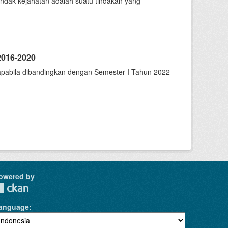
tindak kejahatan adalah suatu tindakan yang
2016-2020
apabila dibandingkan dengan Semester I Tahun 2022
owered by
anguage