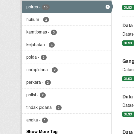
polres
-
13
XLSX
hukum
-
3
Data 
kamtibmas
-
3
Datas
XLSX
kejahatan
-
3
polda
-
3
Gang
narapidana
-
Datase
2
XLSX
perkara
-
2
polisi
-
2
Data
Datase
tindak pidana
-
2
XLSX
angka
-
1
Show More Tag
Data 