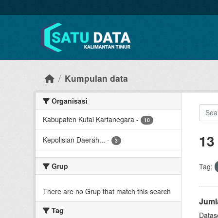
Skip to main content
Kumpulan data
Organisasi
Kabupaten Kutai Kartanegara
-
10
13
Kepolisian Daerah...
-
3
Grup
Tag:
There are no Grup that match this search
Juml
Tag
Datase