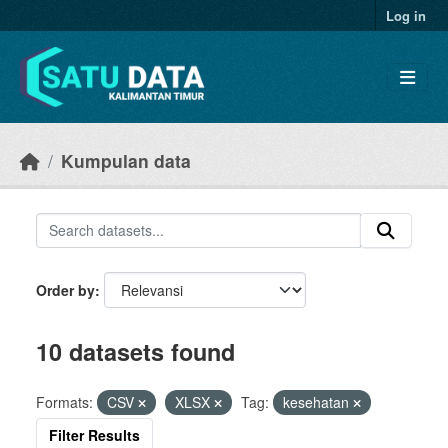
Skip to main content
Log in
Kumpulan data
Order by
10 datasets found
Formats:
CSV
XLSX
Tag:
kesehatan
Filter Results