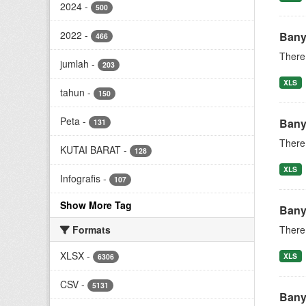
2024
-
500
2022
-
Bany
466
There 
jumlah
-
203
XLS
tahun
-
150
Peta
-
Bany
131
There 
KUTAI BARAT
-
128
XLS
Infografis
-
107
Show More Tag
Bany
Formats
There 
XLSX
-
XLS
6306
CSV
-
5131
Bany