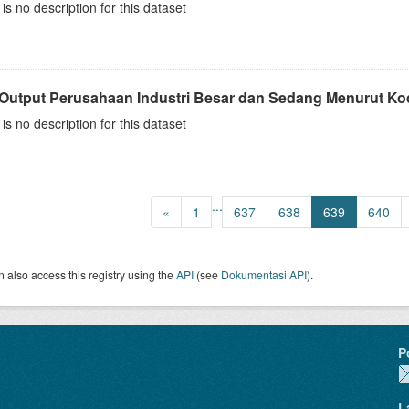
is no description for this dataset
 Output Perusahaan Industri Besar dan Sedang Menurut Kode
is no description for this dataset
...
«
1
637
638
639
640
 also access this registry using the
API
(see
Dokumentasi API
).
P
L