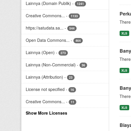
Lainnya (Domain Publik)
-
1241
Perk
Creative Commons...
-
1133
There 
https://satudata.sa...
-
544
XLS
Open Data Commons...
-
464
Bany
Lainnya (Open)
-
273
There 
Lainnya (Non-Commercial)
-
36
XLS
Lainnya (Attribution)
-
23
Banya
License not specified
-
16
There 
Creative Commons...
-
11
XLS
Show More Licenses
Biaya