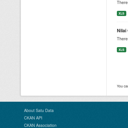
There 
XLS
Nilai
There 
XLS
You can
About Satu Data
CKAN API
CKAN Association