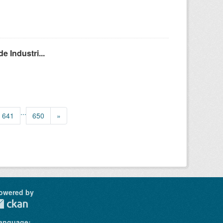
 Industri...
...
641
650
»
owered by
anguage