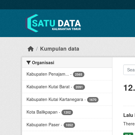
Skip to main content
Kumpulan data
Organisasi
Kabupaten Penajam...
-
2565
12
Kabupaten Kutai Barat
-
2091
Kabupaten Kutai Kartanegara
-
1670
Kota Balikpapan
-
1202
Lalu
There 
Kabupaten Paser
-
1052