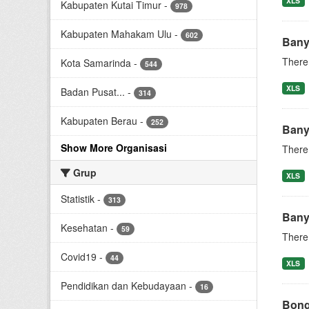
XLS
Kabupaten Kutai Timur
-
978
Kabupaten Mahakam Ulu
-
602
Bany
There 
Kota Samarinda
-
544
XLS
Badan Pusat...
-
314
Kabupaten Berau
-
252
Bany
Show More Organisasi
There 
Grup
XLS
Statistik
-
313
Bany
Kesehatan
-
59
There 
Covid19
-
44
XLS
Pendidikan dan Kebudayaan
-
16
Bong