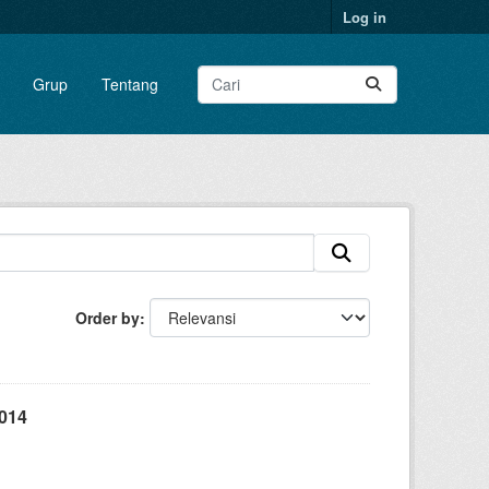
Log in
Grup
Tentang
Order by
014