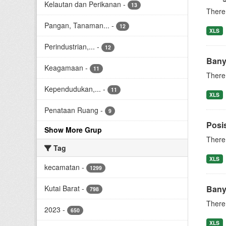
Kelautan dan Perikanan
-
13
There 
Pangan, Tanaman...
-
12
XLS
Perindustrian,...
-
12
Bany
Keagamaan
-
11
There 
Kependudukan,...
-
11
XLS
Penataan Ruang
-
9
Posis
Show More Grup
There 
Tag
XLS
kecamatan
-
1299
Kutai Barat
-
Bany
798
There 
2023
-
650
XLS