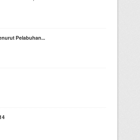
nurut Pelabuhan...
14