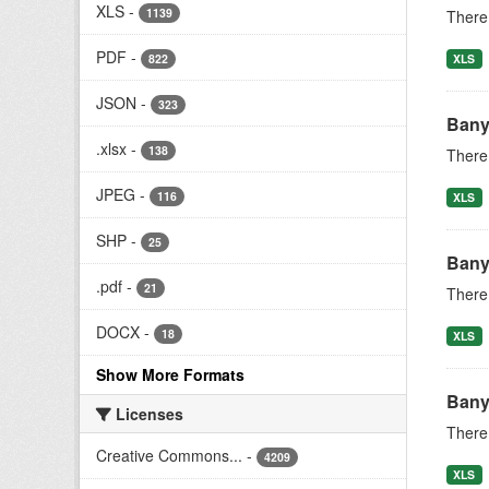
XLS
-
1139
There 
PDF
-
822
XLS
JSON
-
323
Bany
.xlsx
-
138
There 
JPEG
-
116
XLS
SHP
-
25
Bany
.pdf
-
21
There 
DOCX
-
18
XLS
Show More Formats
Bany
Licenses
There 
Creative Commons...
-
4209
XLS