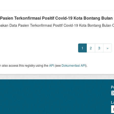
Pasien Terkonfirmasi Positif Covid-19 Kota Bontang Bulan O
akan Data Pasien Terkonfirmasi Positif Covid-19 Kota Bontang Bulan 
1
2
3
»
 also access this registry using the
API
(see
Dokumentasi API
).
P
L