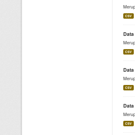
Merup
CSV
Data 
Merup
CSV
Data
Merup
CSV
Data 
Merup
CSV