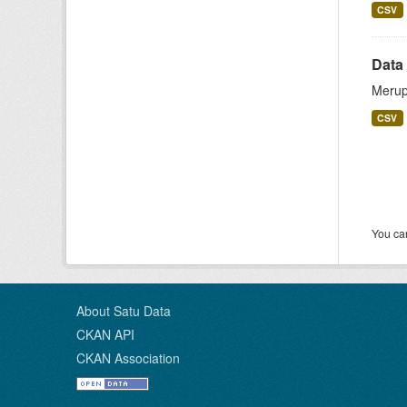
CSV
Data 
Merup
CSV
You can
About Satu Data
CKAN API
CKAN Association