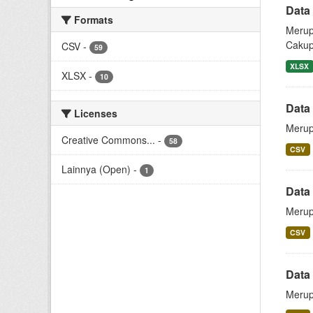
Data
Formats
Merup
Cakup
CSV
-
59
XLSX
XLSX
-
10
Data
Licenses
Merup
Creative Commons...
-
58
CSV
Lainnya (Open)
-
1
Data 
Merup
CSV
Data
Merup