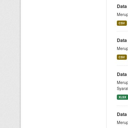
Data
Merup
CSV
Data
Merup
CSV
Data
Merup
Syara
XLSX
Data
Merup