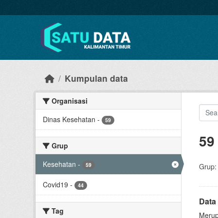
Skip to main content
Kumpulan data
Organisasi
Dinas Kesehatan
-
59
59
Grup
Kesehatan
-
59
Grup:
Covid19
-
44
Data
Tag
Merup