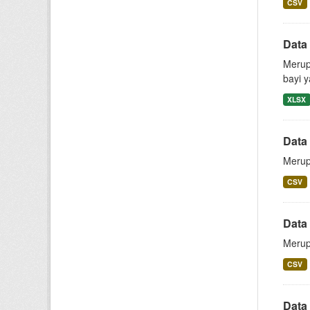
CSV
Data
Merup
bayi 
XLSX
Data
Merup
CSV
Data
Merup
CSV
Data