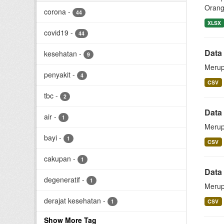
Orang 
corona
-
44
XLSX
covid19
-
44
Data
kesehatan
-
9
Merup
penyakit
-
4
CSV
tbc
-
2
Data 
air
-
1
Merupa
bayi
-
1
CSV
cakupan
-
1
Data 
degeneratif
-
1
Merup
derajat kesehatan
-
1
CSV
Show More Tag