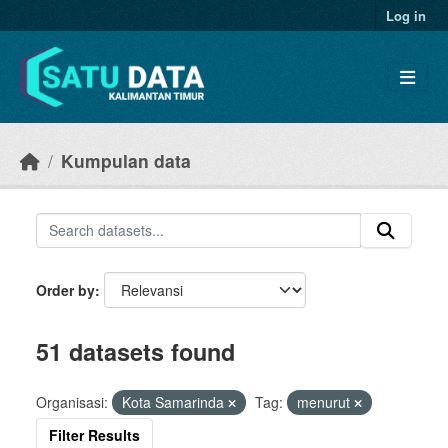
Skip to main content
Log in
Kumpulan data
Order by
51 datasets found
Organisasi:
Kota Samarinda
Tag:
menurut
Filter Results