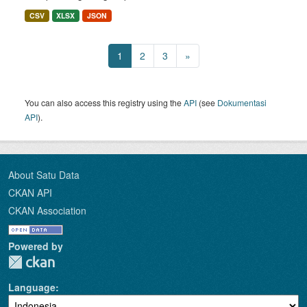
CSV
XLSX
JSON
1
2
3
»
You can also access this registry using the
API
(see
Dokumentasi
API
).
About Satu Data
CKAN API
CKAN Association
Powered by
Language