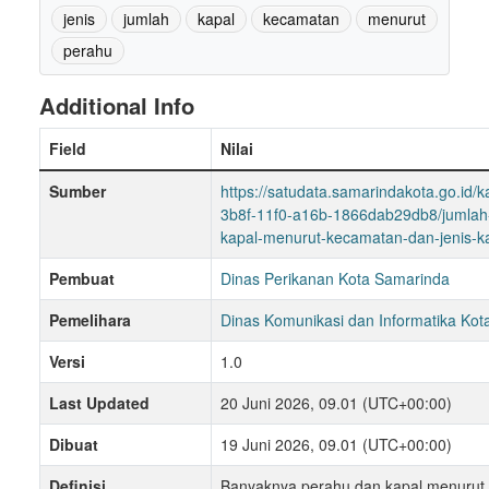
jenis
jumlah
kapal
kecamatan
menurut
perahu
Additional Info
Field
Nilai
Sumber
https://satudata.samarindakota.go.id/k
3b8f-11f0-a16b-1866dab29db8/jumlah
kapal-menurut-kecamatan-dan-jenis-k
Pembuat
Dinas Perikanan Kota Samarinda
Pemelihara
Dinas Komunikasi dan Informatika Ko
Versi
1.0
Last Updated
20 Juni 2026, 09.01 (UTC+00:00)
Dibuat
19 Juni 2026, 09.01 (UTC+00:00)
Definisi
Banyaknya perahu dan kapal menurut