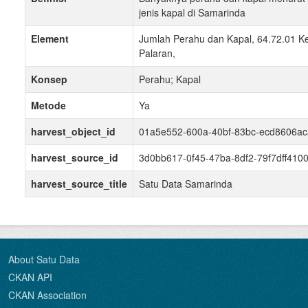
jenis kapal di Samarinda
Element
Jumlah Perahu dan Kapal, 64.72.01 
Palaran,
Konsep
Perahu; Kapal
Metode
Ya
harvest_object_id
01a5e552-600a-40bf-83bc-ecd8606a
harvest_source_id
3d0bb617-0f45-47ba-8df2-79f7dff410
harvest_source_title
Satu Data Samarinda
About Satu Data
CKAN API
CKAN Association