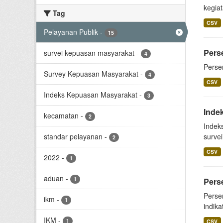
kegiat
Tag
CSV
Pelayanan Publik
-
15
Pers
survei kepuasan masyarakat
-
4
Perse
Survey Kepuasan Masyarakat
-
4
CSV
Indeks Kepuasan Masyarakat
-
3
Inde
kecamatan
-
2
Indek
standar pelayanan
-
surve
2
CSV
2022
-
1
aduan
-
1
Pers
Perse
ikm
-
1
indika
IKM
-
1
CSV