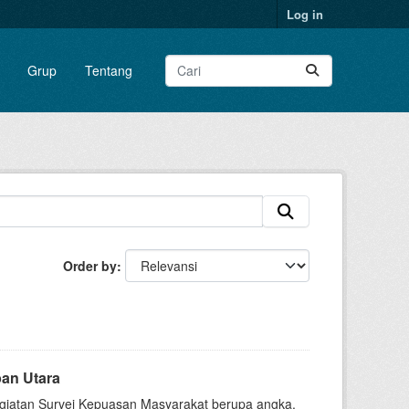
Log in
Grup
Tentang
Order by
pan Utara
egiatan Survei Kepuasan Masyarakat berupa angka.