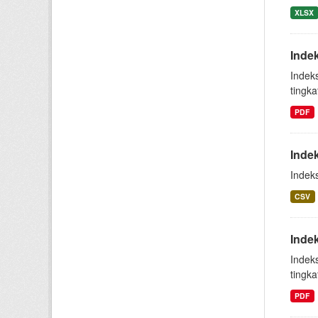
XLSX
Inde
Indek
tingk
PDF
Inde
Indek
CSV
Inde
Indek
tingk
PDF