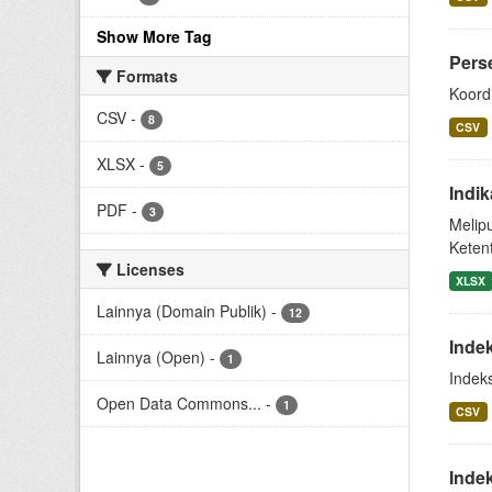
Show More Tag
Pers
Formats
Koord
CSV
-
8
CSV
XLSX
-
5
Indi
PDF
-
3
Melip
Keten
Licenses
XLSX
Lainnya (Domain Publik)
-
12
Inde
Lainnya (Open)
-
1
Indek
Open Data Commons...
-
1
CSV
Inde