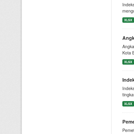
Indek
mengu
XLSX
Angk
Angka
Kota 
XLSX
Inde
Indek
tingk
XLSX
Peme
Pemet