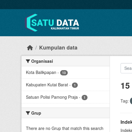
Skip to main content
Kumpulan data
Organisasi
Kota Balikpapan
-
13
15
Kabupaten Kutai Barat
-
1
Satuan Polisi Pamong Praja
-
1
Tag:
Grup
Inde
There are no Grup that match this search
Indek