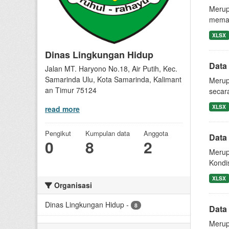
Merup
meman
XLSX
Dinas Lingkungan Hidup
Data
Jalan MT. Haryono No.18, Air Putih, Kec.
Samarinda Ulu, Kota Samarinda, Kalimant
Merup
an Timur 75124
secara
XLSX
read more
Pengikut
Kumpulan data
Anggota
Data
0
8
2
Merup
Kondi
XLSX
Organisasi
Dinas Lingkungan Hidup
-
8
Data
Merup