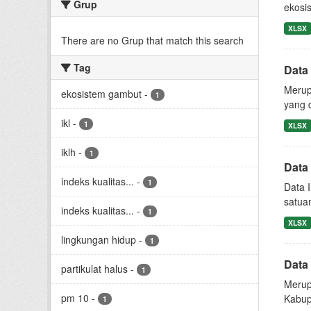
Grup
ekosis
XLSX
There are no Grup that match this search
Tag
Data
Merup
ekosistem gambut
-
1
yang d
ikl
-
1
XLSX
iklh
-
1
Data
indeks kualitas...
-
1
Data 
satua
indeks kualitas...
-
1
XLSX
lingkungan hidup
-
1
Data
partikulat halus
-
1
Merupa
pm 10
-
Kabupa
1