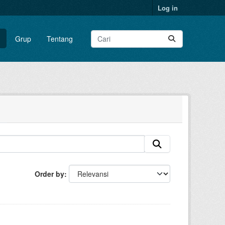
Log in
Grup
Tentang
Order by