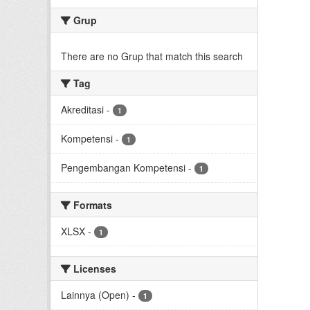
Grup
There are no Grup that match this search
Tag
Akreditasi
-
1
Kompetensi
-
1
Pengembangan Kompetensi
-
1
Formats
XLSX
-
1
Licenses
Lainnya (Open)
-
1