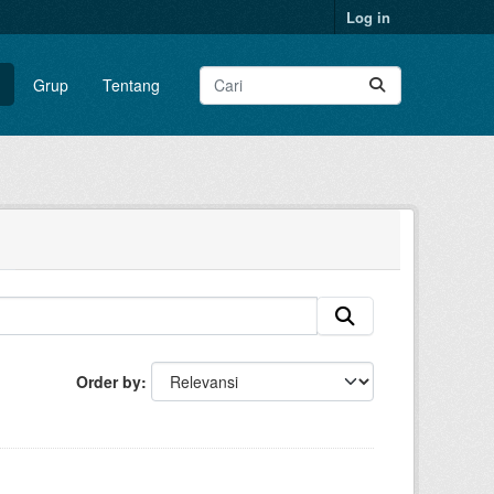
Log in
Grup
Tentang
Order by