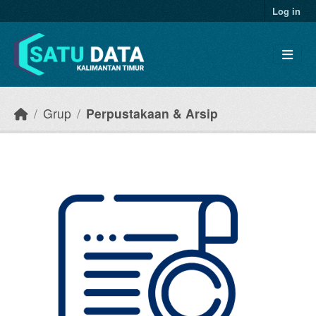
Skip to main content
Log in
Grup
Perpustakaan & Arsip