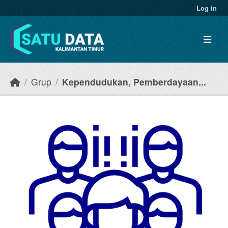
Skip to main content
Log in
Grup
Kependudukan, Pemberdayaan...