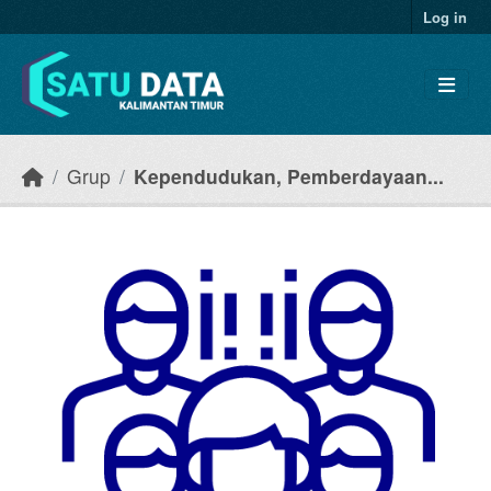
Skip to main content
Log in
Grup
Kependudukan, Pemberdayaan...