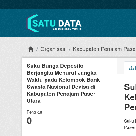
Skip to main content
Organisasi
Kabupaten Penajam Paser
Suku Bunga Deposito
Berjangka Menurut Jangka
Waktu pada Kelompok Bank
Su
Swasta Nasional Devisa di
Kabupaten Penajam Paser
Ke
Utara
Pe
Pengikut
0
Suku 
Paser