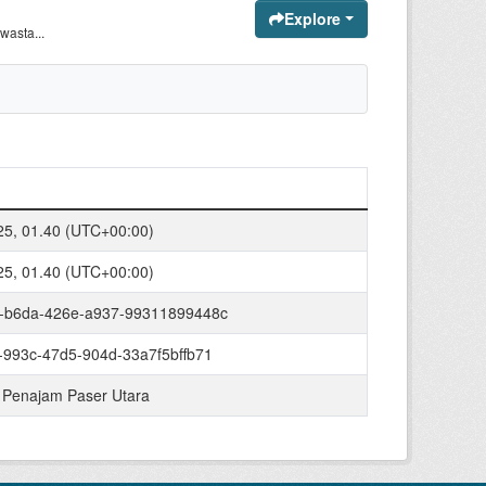
Explore
asta...
025, 01.40 (UTC+00:00)
025, 01.40 (UTC+00:00)
-b6da-426e-a937-99311899448c
993c-47d5-904d-33a7f5bffb71
 Penajam Paser Utara