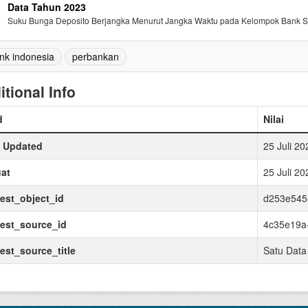
Data Tahun 2023
Suku Bunga Deposito Berjangka Menurut Jangka Waktu pada Kelompok Bank Sw
nk indonesia
perbankan
itional Info
d
Nilai
t Updated
25 Juli 2
at
25 Juli 2
est_object_id
d253e545
est_source_id
4c35e19a-
est_source_title
Satu Data