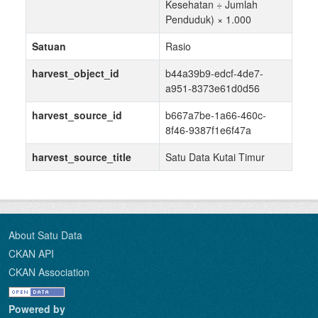
Kesehatan ÷ Jumlah
Penduduk) × 1.000
Satuan
Rasio
harvest_object_id
b44a39b9-edcf-4de7-
a951-8373e61d0d56
harvest_source_id
b667a7be-1a66-460c-
8f46-9387f1e6f47a
harvest_source_title
Satu Data Kutai Timur
About Satu Data
CKAN API
CKAN Association
Powered by