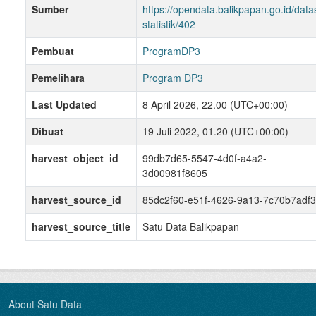
Sumber
https://opendata.balikpapan.go.id/data
statistik/402
Pembuat
ProgramDP3
Pemelihara
Program DP3
Last Updated
8 April 2026, 22.00 (UTC+00:00)
Dibuat
19 Juli 2022, 01.20 (UTC+00:00)
harvest_object_id
99db7d65-5547-4d0f-a4a2-
3d00981f8605
harvest_source_id
85dc2f60-e51f-4626-9a13-7c70b7adf
harvest_source_title
Satu Data Balikpapan
About Satu Data