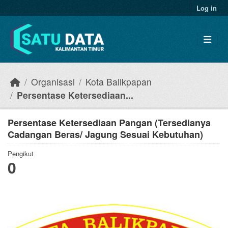
Skip to main content
Log in
Organisasi
Kota Balikpapan
Persentase Ketersediaan...
Persentase Ketersediaan Pangan (Tersedianya
Cadangan Beras/ Jagung Sesuai Kebutuhan)
Pengikut
0