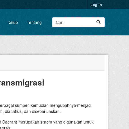
Log in
Grup
Tentang
ransmigrasi
 berbagai sumber, kemudian mengubahnya menjadi
h, dianalisis, dan disebarluaskan.
an Daerah) merupakan sistem yang digunakan untuk
aerah