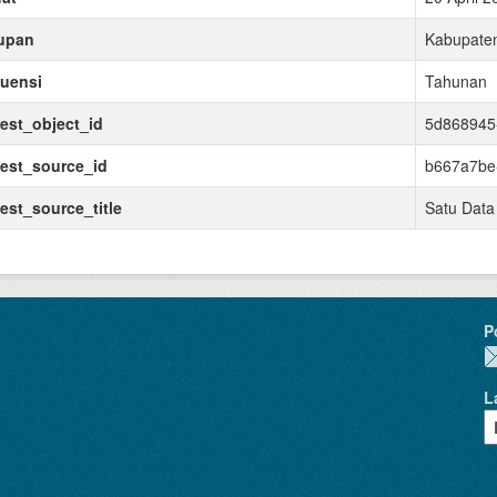
upan
Kabupate
uensi
Tahunan
est_object_id
5d868945
est_source_id
b667a7be
est_source_title
Satu Data
P
L