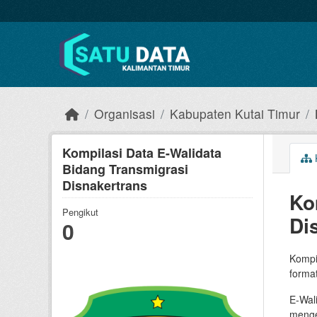
Skip to main content
Organisasi
Kabupaten Kutai Timur
Kompilasi Data E-Walidata
Bidang Transmigrasi
Disnakertrans
Ko
Pengikut
Di
0
Kompi
format
E-Wal
menge