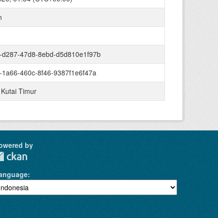
n
-d287-47d8-8ebd-d5d810e1f97b
-1a66-460c-8f46-9387f1e6f47a
 Kutai Timur
owered by
anguage