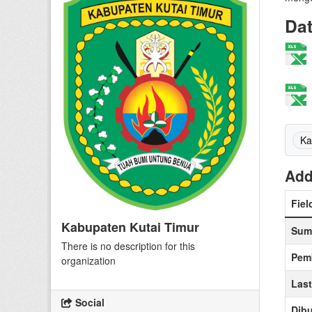
Da
Ka
Add
Fiel
Kabupaten Kutai Timur
Sum
There is no description for this
Pem
organization
Las
Social
Dibu