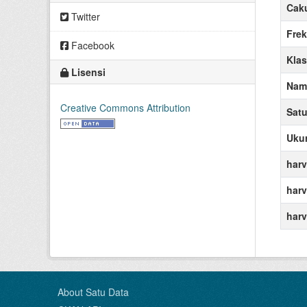
Cak
Twitter
Frek
Facebook
Klas
Lisensi
Nama
Creative Commons Attribution
Sat
Uku
harv
harv
harv
About Satu Data