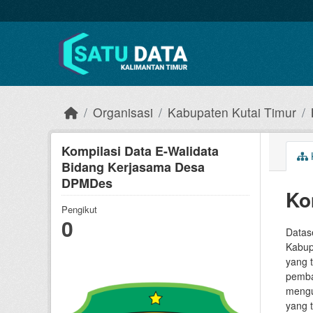
Skip to main content
Organisasi
Kabupaten Kutai Timur
Kompilasi Data E-Walidata
Bidang Kerjasama Desa
DPMDes
Ko
Pengikut
0
Datas
Kabup
yang 
pemba
mengu
yang t