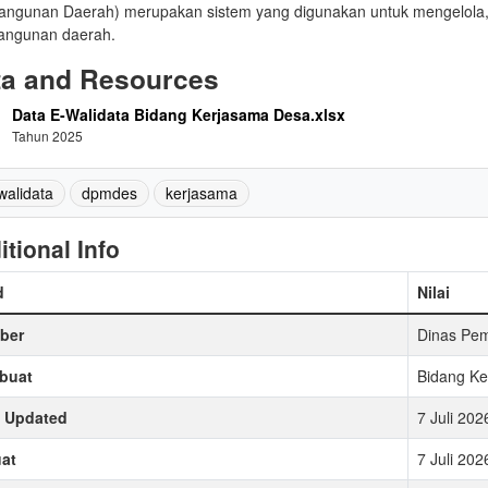
ngunan Daerah) merupakan sistem yang digunakan untuk mengelola, 
ngunan daerah.
ta and Resources
Data E-Walidata Bidang Kerjasama Desa.xlsx
Tahun 2025
walidata
dpmdes
kerjasama
itional Info
d
Nilai
ber
Dinas Pe
buat
Bidang K
t Updated
7 Juli 20
at
7 Juli 20