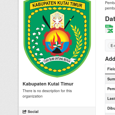
Pemba
pemba
Da
E-
Add
Fiel
Sum
Kabupaten Kutai Timur
Pem
There is no description for this
organization
Las
Dibu
Social