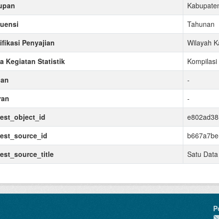
upan
Kabupate
uensi
Tahunan
ifikasi Penyajian
Wilayah K
 Kegiatan Statistik
Kompilasi
uan
-
ran
-
est_object_id
e802ad38
est_source_id
b667a7be
est_source_title
Satu Data
P