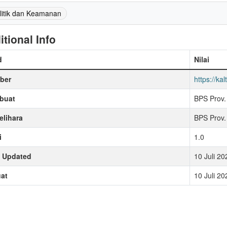
litik dan Keamanan
itional Info
d
Nilai
ber
https://kal
buat
BPS Prov.
lihara
BPS Prov.
i
1.0
t Updated
10 Juli 2
at
10 Juli 2