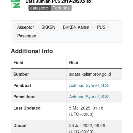
Data Jumlah PUS 2019-2020.xlsx
datastore
Tertunda
Akseptor
BKKBN
BKKBN Kaltim
PUS
Pasangan
Additional Info
Field
Nilai
Sumber
sidata.kaltimprov.go.id
Pembuat
Achmad Syarief, S.Si
Pemelihara
Achmad Syarief, S.Si
Last Updated
5 Mei 2025, 01.18
(UTC+00:00)
Dibuat
25 Juli 2022, 06.06
(UTC+00:00)