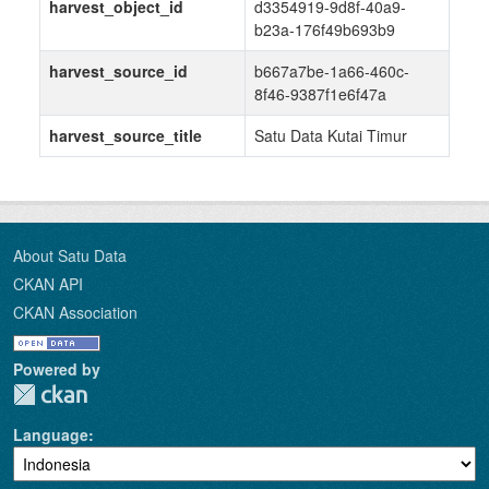
harvest_object_id
d3354919-9d8f-40a9-
b23a-176f49b693b9
harvest_source_id
b667a7be-1a66-460c-
8f46-9387f1e6f47a
harvest_source_title
Satu Data Kutai Timur
About Satu Data
CKAN API
CKAN Association
Powered by
Language