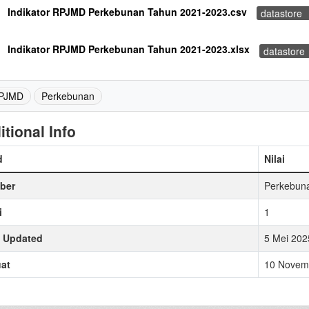
Indikator RPJMD Perkebunan Tahun 2021-2023.csv
datastore
Indikator RPJMD Perkebunan Tahun 2021-2023.xlsx
datastore
PJMD
Perkebunan
itional Info
d
Nilai
ber
Perkebun
i
1
t Updated
5 Mei 202
at
10 Novemb