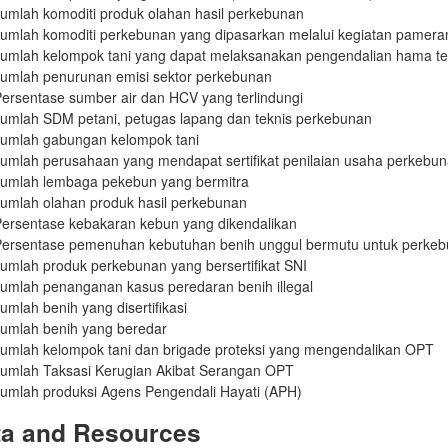
umlah komoditi produk olahan hasil perkebunan
umlah komoditi perkebunan yang dipasarkan melalui kegiatan pamer
umlah kelompok tani yang dapat melaksanakan pengendalian hama t
umlah penurunan emisi sektor perkebunan
ersentase sumber air dan HCV yang terlindungi
umlah SDM petani, petugas lapang dan teknis perkebunan
umlah gabungan kelompok tani
umlah perusahaan yang mendapat sertifikat penilaian usaha perkebu
umlah lembaga pekebun yang bermitra
umlah olahan produk hasil perkebunan
ersentase kebakaran kebun yang dikendalikan
ersentase pemenuhan kebutuhan benih unggul bermutu untuk perkeb
umlah produk perkebunan yang bersertifikat SNI
umlah penanganan kasus peredaran benih illegal
umlah benih yang disertifikasi
umlah benih yang beredar
umlah kelompok tani dan brigade proteksi yang mengendalikan OPT
umlah Taksasi Kerugian Akibat Serangan OPT
umlah produksi Agens Pengendali Hayati (APH)
ta and Resources