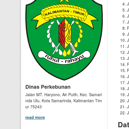
J
J
J
J
P
J
J
J
J
J
P
P
J
J
Dinas Perkebunan
J
Jalan MT. Haryono, Air Putih, Kec. Samari
J
nda Ulu, Kota Samarinda, Kalimantan Tim
J
ur 75243
J
J
read more
Da