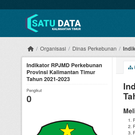
Skip to main content
Organisasi
Dinas Perkebunan
Indi
Indikator RPJMD Perkebunan
Provinsi Kalimantan Timur
Tahun 2021-2023
In
Pengikut
Ta
0
Mel
P
P
P