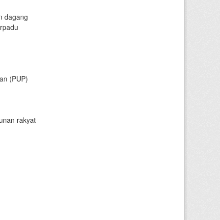
an dagang
erpadu
nan (PUP)
unan rakyat