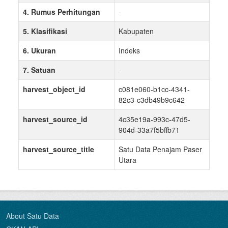
4. Rumus Perhitungan
-
5. Klasifikasi
Kabupaten
6. Ukuran
Indeks
7. Satuan
-
harvest_object_id
c081e060-b1cc-4341-
82c3-c3db49b9c642
harvest_source_id
4c35e19a-993c-47d5-
904d-33a7f5bffb71
harvest_source_title
Satu Data Penajam Paser
Utara
About Satu Data