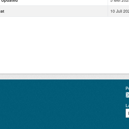
at
10 Juli 2
P
L