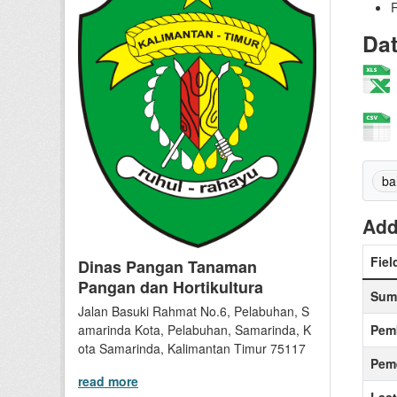
R
Da
ba
Add
Fiel
Dinas Pangan Tanaman
Pangan dan Hortikultura
Sum
Jalan Basuki Rahmat No.6, Pelabuhan, S
Pem
amarinda Kota, Pelabuhan, Samarinda, K
ota Samarinda, Kalimantan Timur 75117
Peme
read more
Las