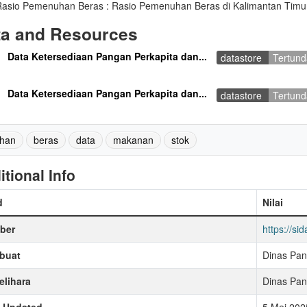
asio Pemenuhan Beras : Rasio Pemenuhan Beras di Kalimantan Timu
ta and Resources
Data Ketersediaan Pangan Perkapita dan...
datastore
Tertund
Data Ketersediaan Pangan Perkapita dan...
datastore
Tertund
han
beras
data
makanan
stok
itional Info
d
Nilai
ber
https://sid
buat
Dinas Pan
lihara
Dinas Pan
t Updated
5 Mei 202