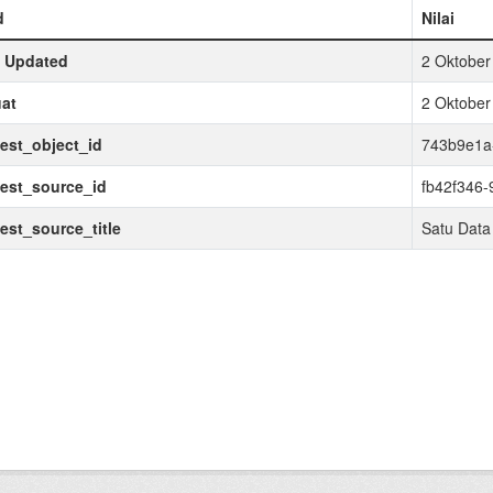
d
Nilai
t Updated
2 Oktober
at
2 Oktober
est_object_id
743b9e1a
est_source_id
fb42f346-
est_source_title
Satu Data