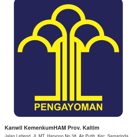
Kanwil KemenkumHAM Prov. Kaltim
Jalan Letjend, Jl. MT. Haryono No.38, Air Putih, Kec. Samarinda