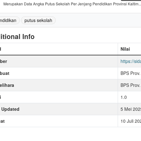
Merupakan Data Angka Putus Sekolah Per Jenjang Pendidikan Provinsi Kaltim..
ndidikan
putus sekolah
itional Info
d
Nilai
ber
https://sid
buat
BPS Prov.
lihara
BPS Prov.
i
1.0
t Updated
5 Mei 202
at
10 Juli 2