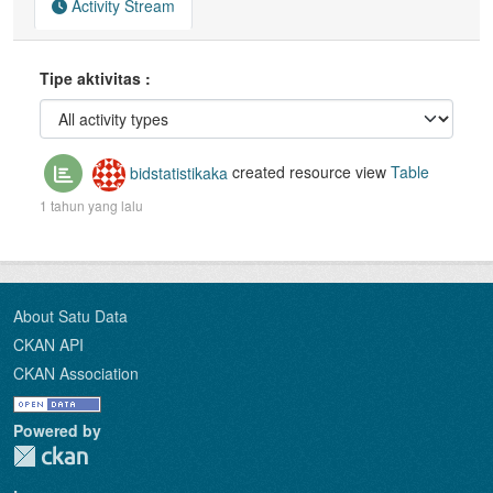
Activity Stream
Tipe aktivitas
bidstatistikaka
created resource view
Table
1 tahun yang lalu
About Satu Data
CKAN API
CKAN Association
Powered by