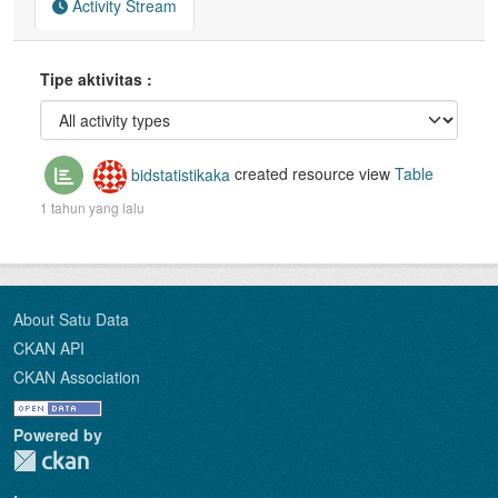
Activity Stream
Tipe aktivitas
bidstatistikaka
created resource view
Table
1 tahun yang lalu
About Satu Data
CKAN API
CKAN Association
Powered by