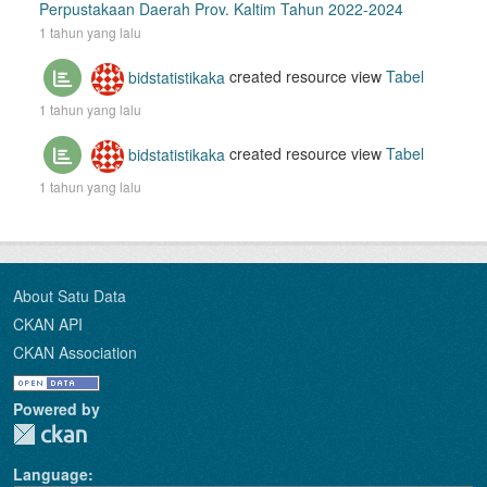
Perpustakaan Daerah Prov. Kaltim Tahun 2022-2024
1 tahun yang lalu
bidstatistikaka
created resource view
Tabel
1 tahun yang lalu
bidstatistikaka
created resource view
Tabel
1 tahun yang lalu
About Satu Data
CKAN API
CKAN Association
Powered by
Language