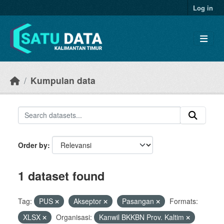
Skip to main content
Log in
Kumpulan data
Order by
1 dataset found
Tag:
PUS
Akseptor
Pasangan
Formats:
XLSX
Organisasi:
Kanwil BKKBN Prov. Kaltim