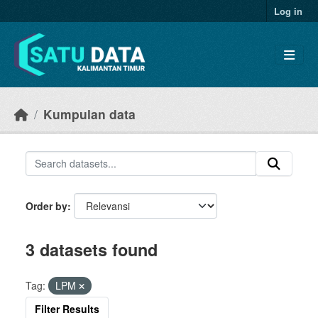
Skip to main content
Log in
Kumpulan data
Order by
3 datasets found
Tag:
LPM
Filter Results