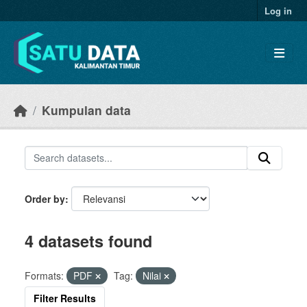
Skip to main content
Log in
Kumpulan data
Order by
4 datasets found
Formats:
PDF
Tag:
Nilai
Filter Results