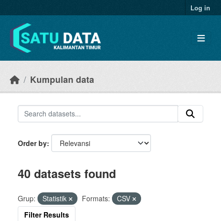
Skip to main content
Log in
Kumpulan data
Order by
40 datasets found
Grup:
Statistik
Formats:
CSV
Filter Results