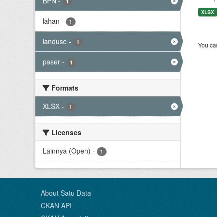
BPN
-
1
XLSX
lahan
-
1
landuse
-
1
You can
paser
-
1
Formats
XLSX
-
1
Licenses
Lainnya (Open)
-
1
About Satu Data
CKAN API