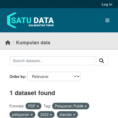
Skip to main content
Log in
Kumpulan data
Order by
1 dataset found
Formats:
PDF
Tag:
Pelayanan Publik
pelayanan
2022
standar