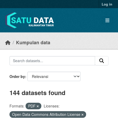
Skip to main content
Log in
Kumpulan data
Order by
144 datasets found
Formats:
PDF
Licenses:
Open Data Commons Attribution License