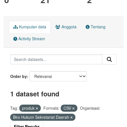
Kumpulan data
Anggota
Tentang
Activity Stream
Order by
1 dataset found
Tag:
produk
Formats:
CSV
Organisasi:
Biro Hukum Sekretariat Daerah
Filter Results