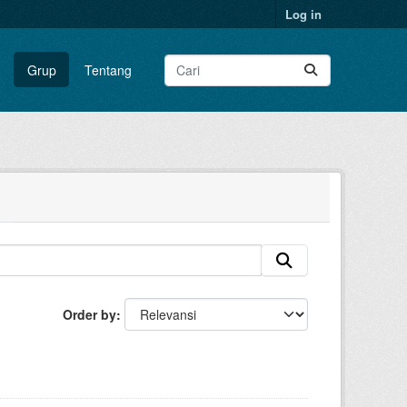
Log in
Grup
Tentang
Order by