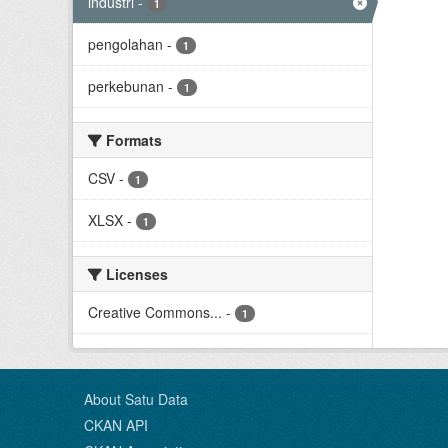
industri
-
1
pengolahan
-
1
perkebunan
-
1
Formats
CSV
-
1
XLSX
-
1
Licenses
Creative Commons...
-
1
About Satu Data
CKAN API