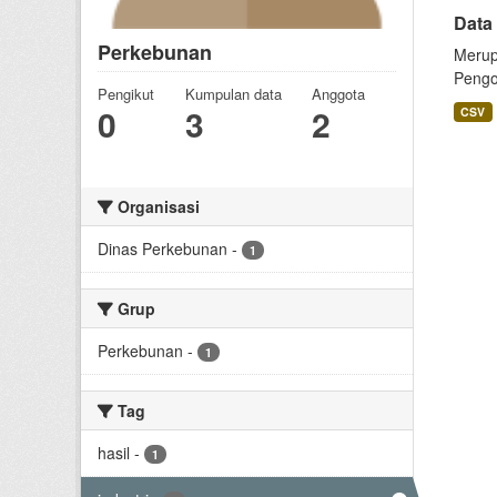
Data
Perkebunan
Merup
Pengol
Pengikut
Kumpulan data
Anggota
0
3
2
CSV
Organisasi
Dinas Perkebunan
-
1
Grup
Perkebunan
-
1
Tag
hasil
-
1