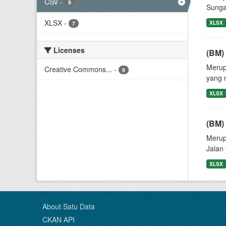
CSV
-
9
Sunga
XLSX
-
XLSX
7
Licenses
(BM) 
Merupa
Creative Commons...
-
9
yang m
XLSX
(BM)
Merup
Jalan 
XLSX
About Satu Data
CKAN API