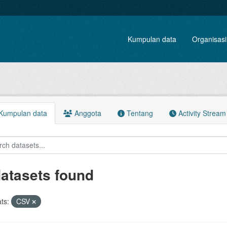
Kumpulan data
Organisasi
Kumpulan data
Anggota
Tentang
Activity Stream
datasets found
ts:
CSV