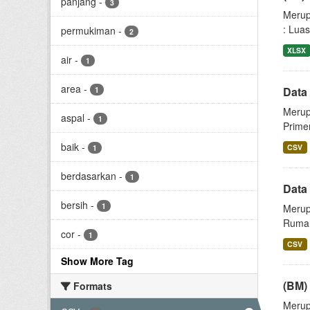
panjang
-
3
Merup
: Luas
permukiman
-
2
XLSX
air
-
1
area
-
Data 
1
Merupa
aspal
-
1
Primer
baik
-
CSV
1
berdasarkan
-
1
Data
bersih
-
1
Merup
Rumah
cor
-
1
CSV
Show More Tag
(BM)
Formats
Merup