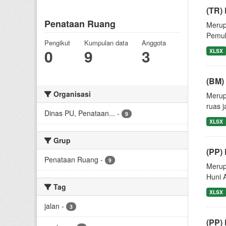
(TR)
Penataan Ruang
Merup
Pemuk
Pengikut
Kumpulan data
Anggota
0
9
3
XLSX
(BM)
Organisasi
Merup
ruas 
Dinas PU, Penataan...
-
9
XLSX
Grup
(PP)
Penataan Ruang
-
9
Merup
Huni 
Tag
XLSX
jalan
-
3
(PP)