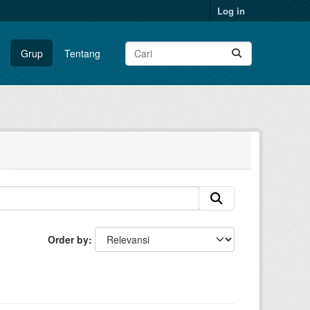
Log in
Grup
Tentang
Order by