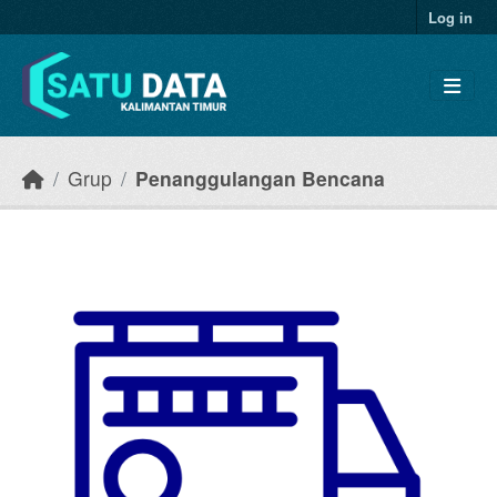
Skip to main content
Log in
Grup
Penanggulangan Bencana