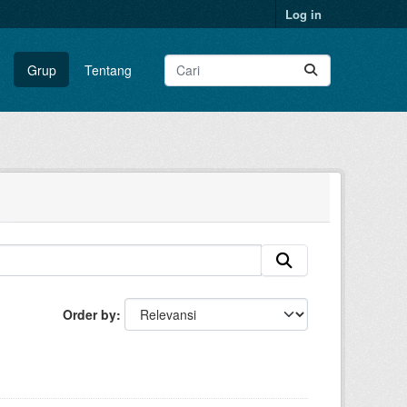
Log in
Grup
Tentang
Order by