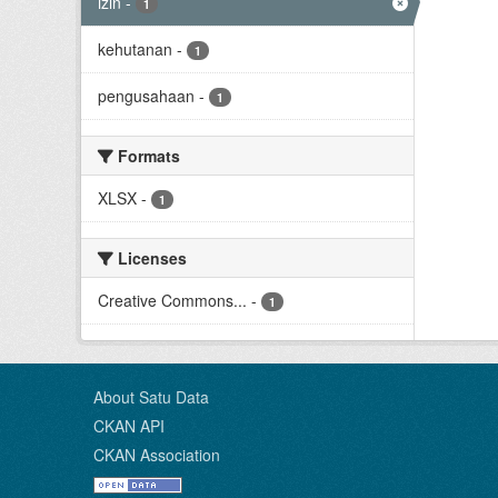
izin
-
1
kehutanan
-
1
pengusahaan
-
1
Formats
XLSX
-
1
Licenses
Creative Commons...
-
1
About Satu Data
CKAN API
CKAN Association