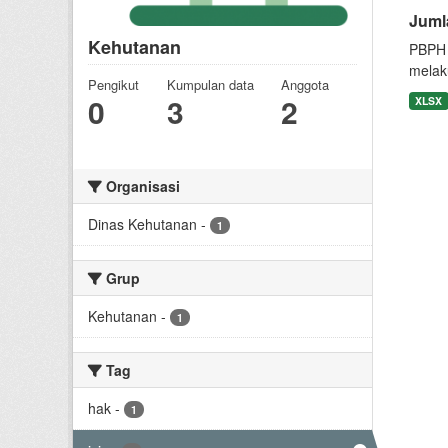
Juml
Kehutanan
PBPH 
melak
Pengikut
Kumpulan data
Anggota
0
3
2
XLSX
Organisasi
Dinas Kehutanan
-
1
Grup
Kehutanan
-
1
Tag
hak
-
1