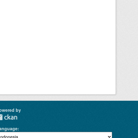
owered by
anguage