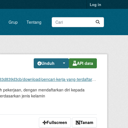
Log in
Grup
Tentang
Unduh
API data
ja-yang-terdaftar-menurut-jenis-kelamin-tahun-2022-2024-1.xls
h pekerjaan, dengan mendaftarkan diri kepada
erdasarkan jenis kelamin
Fullscreen
Tanam