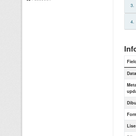
3.
4.
In
Fiel
Data
Meta
upd
Dibu
For
Lise