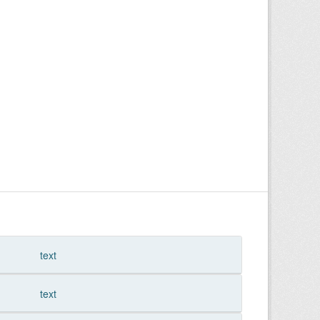
text
text