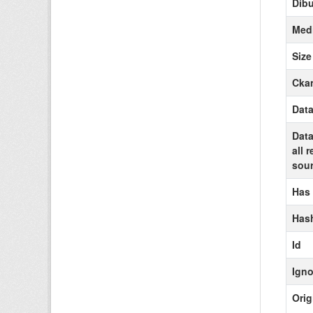
Dibu
Medi
Size
Ckan
Data
Data
all 
sour
Has
Has
Id
Igno
Orig