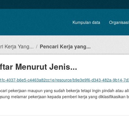
Kumpulan data
Organisasi
i Kerja Yang...
Pencari Kerja yang...
tar Menurut Jenis...
6e5-c4463a82cc1e/resource/b9e3e9f6-d343-482a-9b14-7d33d839d3cb/download/pencari-ker
i pekerjaan maupun yang sudah bekerja tetapi ingin pindah atau ali
sung melamar pekerjaan kepada pemberi kerja yang diklasifikasikan b