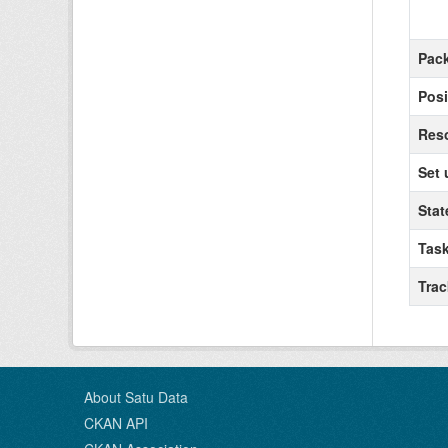
Pack
Posi
Reso
Set 
Stat
Task
Tra
About Satu Data
CKAN API