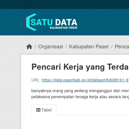
Skip to main content
Organisasi
Kabupaten Paser
Pencar
Pencari Kerja yang Terdaf
URL:
https://data.paserkab.go.id/dataset/8d0d81b1-91fc-4037-b
banyaknya orang yang sedang menganggur dan mencar
pelaksana penempatan tenaga kerja atau secara lang
Tabel