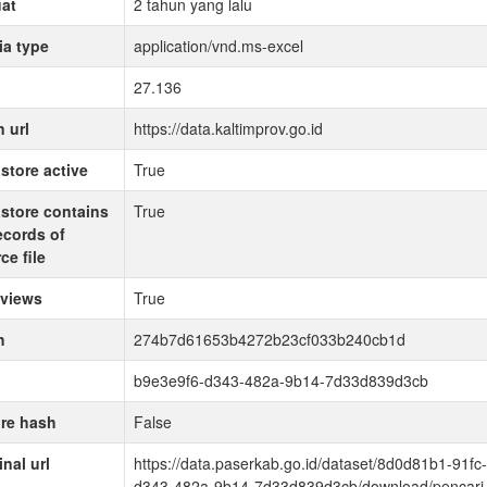
at
2 tahun yang lalu
a type
application/vnd.ms-excel
27.136
 url
https://data.kaltimprov.go.id
store active
True
store contains
True
records of
ce file
 views
True
h
274b7d61653b4272b23cf033b240cb1d
b9e3e9f6-d343-482a-9b14-7d33d839d3cb
re hash
False
inal url
https://data.paserkab.go.id/dataset/8d0d81b1-91
d343-482a-9b14-7d33d839d3cb/download/pencari-ke