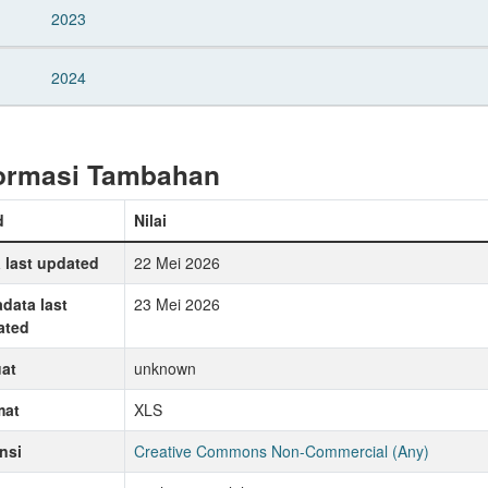
2023
2024
formasi Tambahan
d
Nilai
 last updated
22 Mei 2026
data last
23 Mei 2026
ated
at
unknown
mat
XLS
nsi
Creative Commons Non-Commercial (Any)