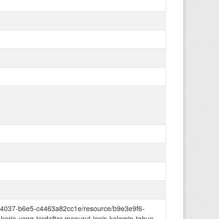
fc-4037-b6e5-c4463a82cc1e/resource/b9e3e9f6-
rja-yang-terdaftar-menurut-jenis-kelamin-tahun-