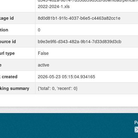
2022-2024-1.xls
age id
8d0d81b1-91fc-4037-b6e5-c4463a82cc1e
tion
0
urce id
b9e3e9f6-d343-482a-9b14-7d33d839d3cb
url type
False
e
active
 created
2026-05-23 05:15:04.934165
cking summary
{'total': 0, 'recent': 0}
P