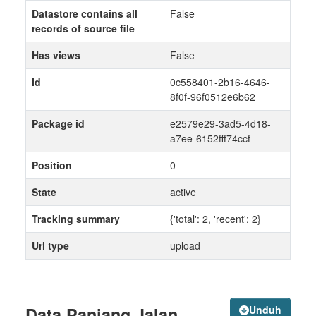
Datastore contains all
False
records of source file
Has views
False
Id
0c558401-2b16-4646-
8f0f-96f0512e6b62
Package id
e2579e29-3ad5-4d18-
a7ee-6152fff74ccf
Position
0
State
active
Tracking summary
{'total': 2, 'recent': 2}
Url type
upload
Data Panjang Jalan
Unduh