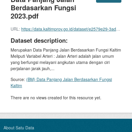
Berdasarkan Fungsi
2023.pdf
URL:
https://data.kaltimprov.go.id/dataset/e2579e29-3ad5-4d18-a7ee-6152fff74ccf/resource/0c558401-2b16-4646-8f0f-96f0512e6b62/download/sk-fungsi-jalan-kalimantan-timur.pdf
Dataset description:
Merupakan Data Panjang Jalan Berdasarkan Fungsi Kaltim
Meliputi Variabel Arteri : Jalan Arteri adalah jalan umum
yang berfungsi melayani angkutan utama dengan ciri
perjalanan jarak jauh,...
Source:
(BM) Data Panjang Jalan Berdasarkan Fungsi
Kaltim
There are no views created for this resource yet.
About Satu Data