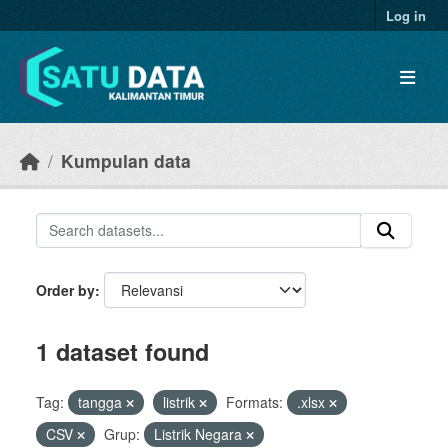
Skip to main content
Log in
Kumpulan data
Order by
1 dataset found
Tag:
tangga
listrik
Formats:
.xlsx
CSV
Grup:
Listrik Negara