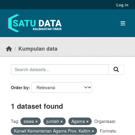
Skip to main content
Log in
Kumpulan data
Order by
1 dataset found
Tag:
siswa
jumlah
Agama
Organisasi:
Kanwil Kementerian Agama Prov. Kaltim
Formats: